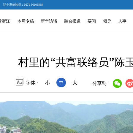
职业道德监督：0571-56603888
看浙江
本网专稿
新华访谈
融合报道
要闻
领导
人事
村里的“共富联络员”陈
字体：
小
中
大
分享到：