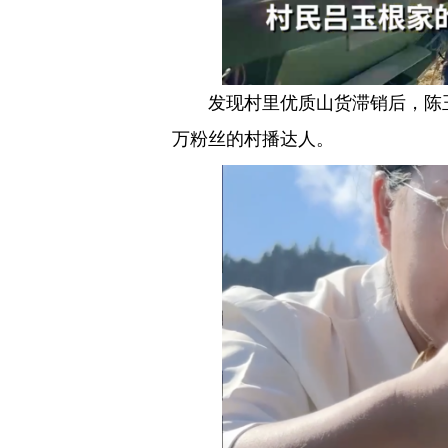
发现村里优质山货滞销后，陈玉琴
万粉丝的村播达人。