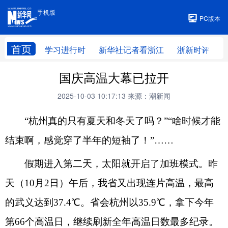
手机版
手机版
PC版本
首页
学习进行时
新华社记者看浙江
浙新时评
国庆高温大幕已拉开
2025-10-03 10:17:13
来源：潮新闻
“杭州真的只有夏天和冬天了吗？”“啥时候才能
结束啊，感觉穿了半年的短袖了！”……
假期进入第二天，太阳就开启了加班模式。昨
天（10月2日）午后，我省又出现连片高温，最高
的武义达到37.4℃。省会杭州以35.9℃，拿下今年
第66个高温日，继续刷新全年高温日数最多纪录。