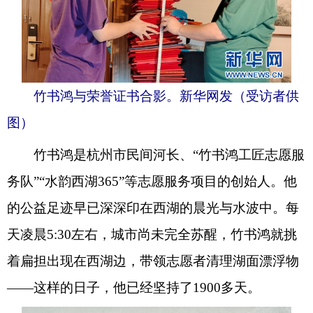
竹书鸿与荣誉证书合影。新华网发（受访者供
图）
竹书鸿是杭州市民间河长、“竹书鸿工匠志愿服
务队”“水韵西湖365”等志愿服务项目的创始人。他
的公益足迹早已深深印在西湖的晨光与水波中。每
天凌晨5:30左右，城市尚未完全苏醒，竹书鸿就挑
着扁担出现在西湖边，带领志愿者清理湖面漂浮物
——这样的日子，他已经坚持了1900多天。